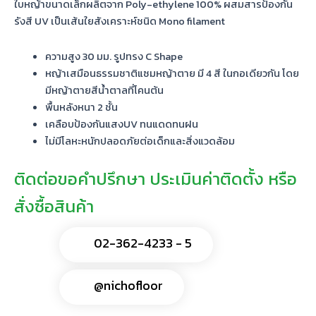
ใบหญ้าขนาดเล็กผลิตจาก Poly-ethylene 100% ผสมสารป้องกัน
รังสี UV เป็นเส้นใยสังเคราะห์ชนิด Mono filament
ความสูง 30 มม.
รูปทรง C Shape
หญ้าเสมือนธรรมชาติแซมหญ้าตาย มี
4 สี ในกอเดียวกัน
โดย
มีหญ้าตายสีน้ำตาลที่โคนต้น
พื้นหลังหนา 2 ชั้น
เคลือบป้องกันแสงUV ทนแดดทนฝน
ไม่มีโลหะหนักปลอดภัยต่อเด็กและสิ่งแวดล้อม
ติดต่อขอคำปรึกษา ประเมินค่าติดตั้ง หรือ
สั่งซื้อสินค้า
02-362-4233 - 5
@nichofloor