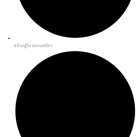
สร้างลู่วิ่ง สนามกรีฑา