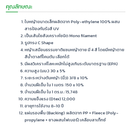
คุณลักษณะ
ใบหญ้าขนาดเล็กผลิตจาก Poly-ethylene 100% ผสม
สารป้องกันรังสี UV
เป็นเส้นใยสังเคราะห์ชนิด Mono filament
รูปทรง C Shape
หญ้าเสมือนธรรมชาติแซมหญ้าตาย มี
4 สี โดยมีหญ้าตาย
สีน้ำตาลที่โคนต้น
เลือกได้
มีผลวิเคราะห์โลหะหนักไม่สูงเกินระดับมาตรฐาน (EPA)
ความสูง (มม.): 30 ± 5%
ระยะระหว่างต้นหญ้า (นิ้ว): 3/8 ± 10%
จำนวนฝีเข็ม ใน 1 เมตร: 150 ± 10%
จำนวนฝีเข็ม ใน 1 ตร.ม.: 15,748
ความแข็งแรง (Dtex) 12,000
อายุการใช้งาน
8-10
ปี
แผ่นรองพื้น (
Backing)
ผลิตจาก
PP + Fleece (Poly-
propylene +
ยางผสมไฟเบอร์) เคลือบลาเท็กซ์