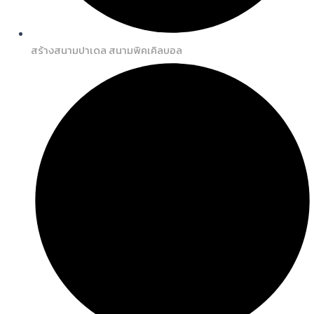
สร้างสนามปาเดล สนามพิคเคิลบอล