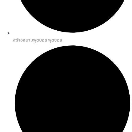
สร้างสนามฟุตบอล ฟุตซอล