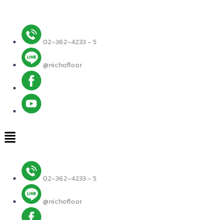
Skip
to
content
02-362-4233 - 5
@nichofloor
Menu
02-362-4233 - 5
@nichofloor