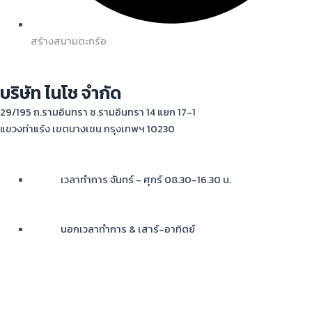
สร้างสนามตะกร้อ
บริษัท ไนโช จำกัด
29/195 ถ.รามอินทรา ซ.รามอินทรา 14 แยก 17-1
แขวงท่าแร้ง เขตบางเขน กรุงเทพฯ 10230
เวลาทำการ จันทร์ - ศุกร์ 08.30-16.30 น.
02-362-4233-5
นอกเวลาทำการ & เสาร์-อาทิตย์
คุณนัท 083-711-1164
คุณดิว 081-403-6432
คุณปอป้อ 081-658-8863
คุณจุ๋ม 081-623-0954