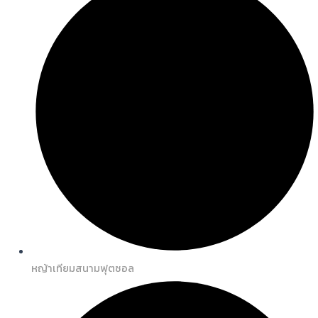
หญ้าเทียมสนามฟุตซอล