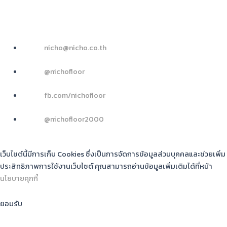
คุณฟูล 091-735-0556
คุณต้อม 091-195-6616
nicho@nicho.co.th
@nichofloor
fb.com/nichofloor
@nichofloor2000
© 2024 NICHO. All RIGHTS RESERVED.
เว็บไซต์นี้มีการเก็บ Cookies ซึ่งเป็นการจัดการข้อมูลส่วนบุคคลและช่วยเพิ่ม
ประสิทธิภาพการใช้งานเว็บไซต์ คุณสามารถอ่านข้อมูลเพิ่มเติมได้ที่หน้า
นโยบายคุกกี้
ยอมรับ