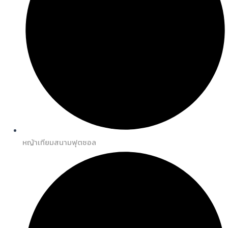
หญ้าเทียมสนามฟุตซอล