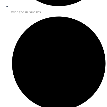
สร้างลู่วิ่ง สนามกรีฑา