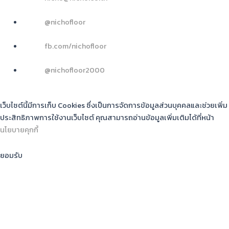
@nichofloor
fb.com/nichofloor
@nichofloor2000
© 2024 NICHO. All RIGHTS RESERVED.
เว็บไซต์นี้มีการเก็บ Cookies ซึ่งเป็นการจัดการข้อมูลส่วนบุคคลและช่วยเพิ่ม
ประสิทธิภาพการใช้งานเว็บไซต์ คุณสามารถอ่านข้อมูลเพิ่มเติมได้ที่หน้า
นโยบายคุกกี้
ยอมรับ
02-362-4233 - 5
@nichofloor