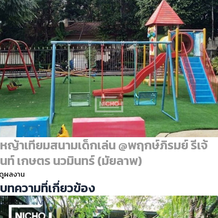
หญ้าเทียมสนามเด็กเล่น @พฤกษ์ภิรมย์ รีเจ้
นท์ เกษตร นวมินทร์ (มัยลาพ)
ดูผลงาน
บทความที่เกี่ยวข้อง