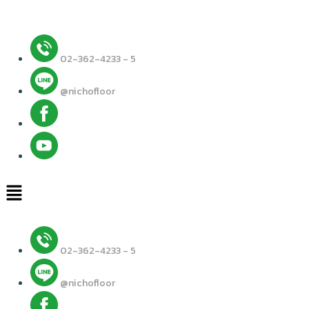
Skip
to
content
02-362-4233 - 5
@nichofloor
Menu
02-362-4233 - 5
@nichofloor