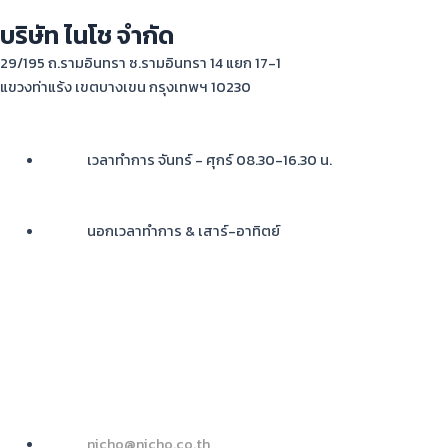
บริษัท ไนโช จำกัด
29/195 ถ.รามอินทรา ซ.รามอินทรา 14 แยก 17-1
แขวงท่าแร้ง เขตบางเขน กรุงเทพฯ 10230
เวลาทำการ จันทร์ - ศุกร์ 08.30-16.30 น.
02-362-4233-5
นอกเวลาทำการ & เสาร์-อาทิตย์
คุณนัท 083-711-1164
คุณดิว 081-403-6432
คุณปอป้อ 081-658-8863
คุณจุ๋ม 081-623-0954
คุณฟูล 091-735-0556
คุณต้อม 091-195-6616
nicho@nicho.co.th