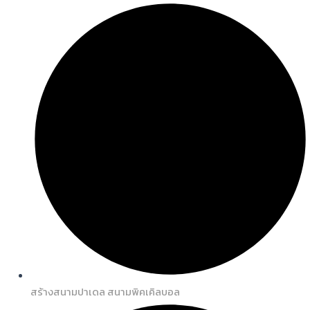
สร้างสนามปาเดล สนามพิคเคิลบอล