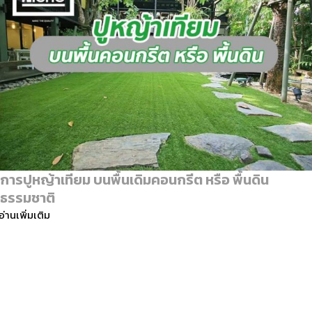
การปูหญ้าเทียม บนพื้นเดิมคอนกรีต หรือ พื้นดิน
ธรรมชาติ
อ่านเพิ่มเติม