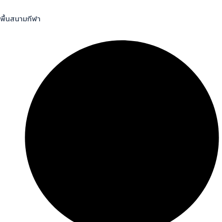
พื้นสนามกีฬา