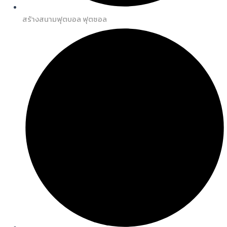
สร้างสนามฟุตบอล ฟุตซอล