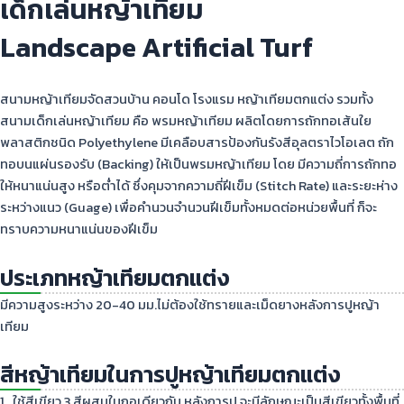
เด็กเล่นหญ้าเทียม
Landscape Artificial Turf
สนามหญ้าเทียมจัดสวนบ้าน คอนโด โรงแรม หญ้าเทียมตกแต่ง รวมทั้ง
สนามเด็กเล่นหญ้าเทียม คือ พรมหญ้าเทียม ผลิตโดยการถักทอเส้นใย
พลาสติกชนิด Polyethylene มีเคลือบสารป้องกันรังสีอุลตราไวโอเลต ถัก
ทอบนแผ่นรองรับ (Backing) ให้เป็นพรมหญ้าเทียม โดย มีความถี่การถักทอ
ให้หนาแน่นสูง หรือต่ำได้ ซึ่งคุมจากความถี่ฝีเข็ม (Stitch Rate) และระยะห่าง
ระหว่างแนว (Guage) เพื่อคำนวนจำนวนฝีเข็มทั้งหมดต่อหน่วยพื้นที่ ก็จะ
ทราบความหนาแน่นของฝีเข็ม
ประเภทหญ้าเทียมตกแต่ง
มีความสูงระหว่าง 20-40 มม.ไม่ต้องใช้ทรายและเม็ดยางหลังการปูหญ้า
เทียม
สีหญ้าเทียมในการปูหญ้าเทียมตกแต่ง
1. ใช้สีเขียว 3 สีผสมในกอเดียวกัน หลังการปู จะมีลักษณะเป็นสีเขียวทั้งพื้นที่